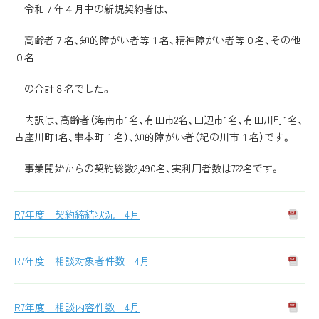
令和７年４月中の新規契約者は、
高齢者７名、知的障がい者等１名、精神障がい者等０名、その他
０名
の合計８名でした。
内訳は、高齢者（海南市1名、有田市2名、田辺市1名、有田川町1名、
古座川町1名、串本町１名）、知的障がい者（紀の川市１名）です。
事業開始からの契約総数2,490名、実利用者数は722名です。
R7年度 契約締結状況 4月
R7年度 相談対象者件数 4月
R7年度 相談内容件数 4月